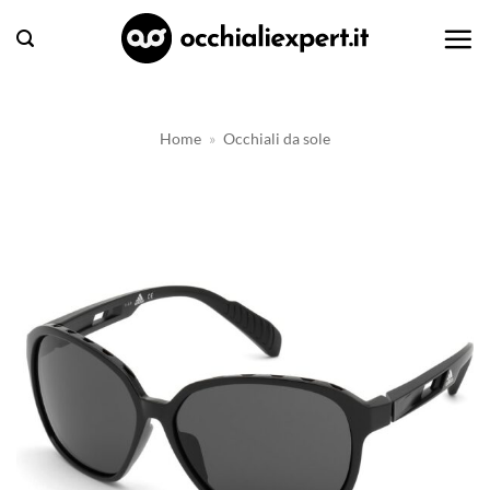
Salta
ai
contenuti
Home
»
Occhiali da sole