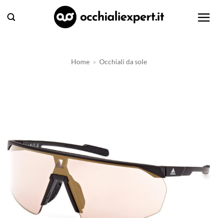
Salta
ai
contenuti
Home
»
Occhiali da sole