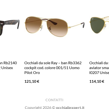
ban Rb2140
Occhiali da sole Ray – ban Rb3362
Occhiali da
2 Unisex
cockpit cod. colore 001/51 Uomo
aviator smal
Pilot Oro
l0207 Unise
121,10
€
114,10
€
CONTATTI
Copyright 2026 ©
occhialiexpert.it