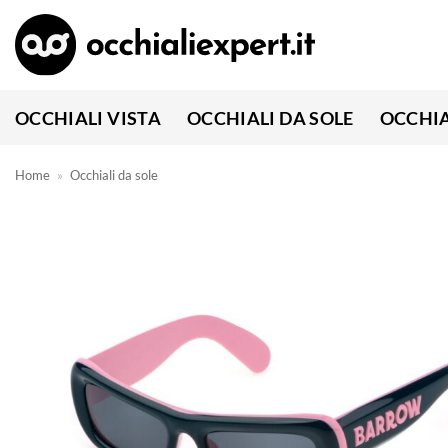
Salta
ai
contenuti
OCCHIALI VISTA
OCCHIALI DA SOLE
OCCHIA
Home
»
Occhiali da sole