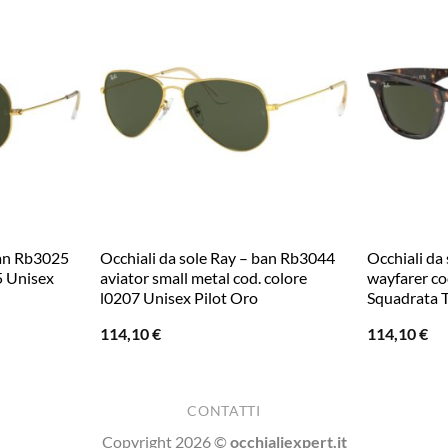
ban Rb3025
Occhiali da sole Ray – ban Rb3044
Occhiali da
5 Unisex
aviator small metal cod. colore
wayfarer co
l0207 Unisex Pilot Oro
Squadrata 
114,10
€
114,10
€
CONTATTI
Copyright 2026 ©
occhialiexpert.it