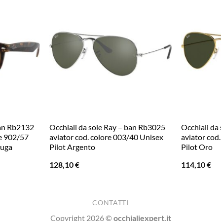
ban Rb2132
Occhiali da sole Ray – ban Rb3025
Occhiali da
e 902/57
aviator cod. colore 003/40 Unisex
aviator cod
ruga
Pilot Argento
Pilot Oro
128,10
€
114,10
€
CONTATTI
Copyright 2026 ©
occhialiexpert.it