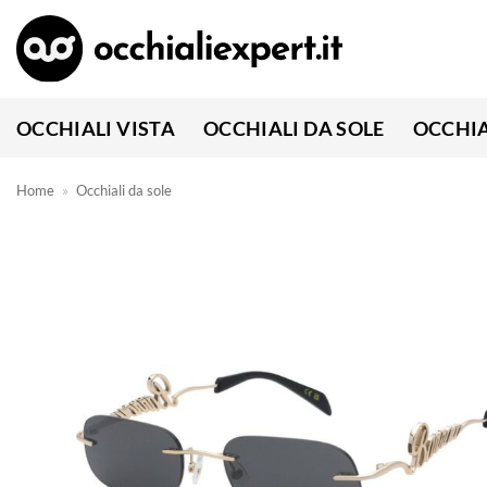
Salta
ai
contenuti
OCCHIALI VISTA
OCCHIALI DA SOLE
OCCHIA
Home
»
Occhiali da sole