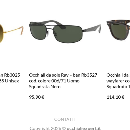
ban Rb3025
Occhiali da sole Ray – ban Rb3527
Occhiali da
/85 Unisex
cod. colore 006/71 Uomo
wayfarer co
Squadrata Nero
Squadrata 
95,90
€
114,10
€
CONTATTI
Copyright 2026 ©
occhialiexpert.it