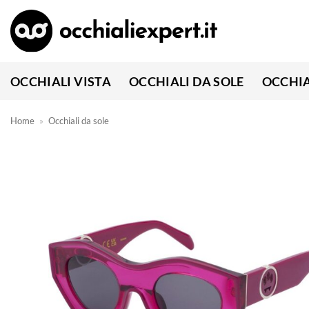
Salta
ai
contenuti
OCCHIALI VISTA
OCCHIALI DA SOLE
OCCHIA
Home
»
Occhiali da sole