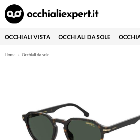
Salta
ai
contenuti
OCCHIALI VISTA
OCCHIALI DA SOLE
OCCHIA
Home
»
Occhiali da sole