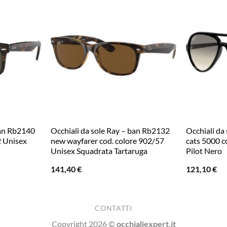
ban Rb2140
Occhiali da sole Ray – ban Rb2132
Occhiali da
2 Unisex
new wayfarer cod. colore 902/57
cats 5000 
Unisex Squadrata Tartaruga
Pilot Nero
141,40
€
121,10
€
CONTATTI
Copyright 2026 ©
occhialiexpert.it