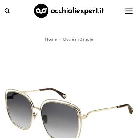
Salta
ai
contenuti
Home
»
Occhiali da sole