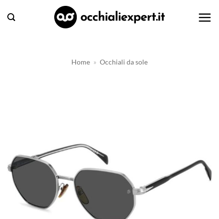
Salta
ai
contenuti
Home
»
Occhiali da sole