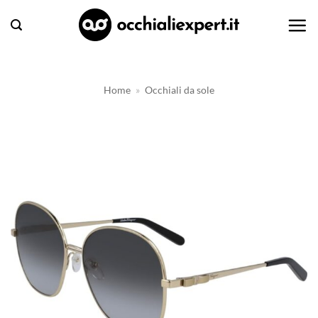
Salta
ai
contenuti
Home
»
Occhiali da sole