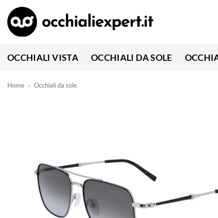
Salta
ai
contenuti
OCCHIALI VISTA
OCCHIALI DA SOLE
OCCHIA
Home
»
Occhiali da sole