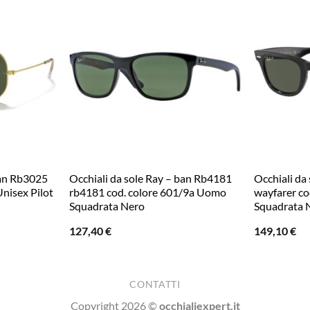
ban Rb3025
Occhiali da sole Ray – ban Rb4181
Occhiali da
Unisex Pilot
rb4181 cod. colore 601/9a Uomo
wayfarer co
Squadrata Nero
Squadrata 
127,40
€
149,10
€
CONTATTI
Copyright 2026 ©
occhialiexpert.it