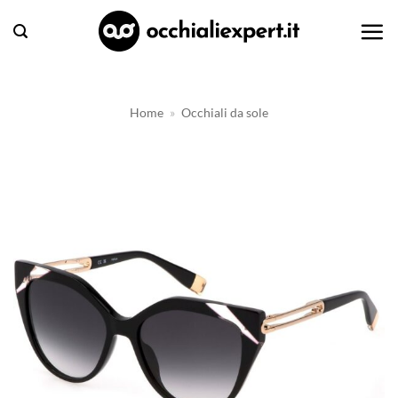
Salta
ai
contenuti
Home
»
Occhiali da sole