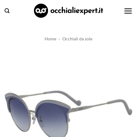
Salta
ai
contenuti
Home
»
Occhiali da sole