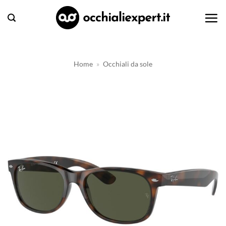
Salta
ai
contenuti
Home
»
Occhiali da sole