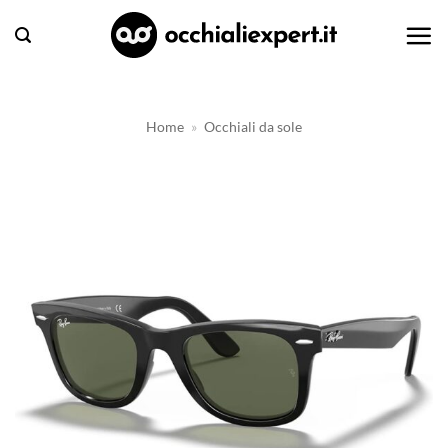
Salta
ai
contenuti
Home
»
Occhiali da sole