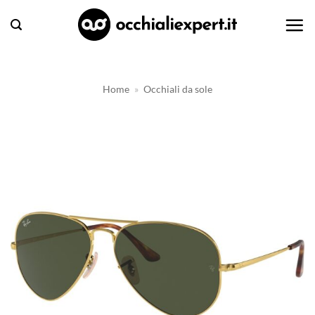
Salta
ai
contenuti
Home
»
Occhiali da sole