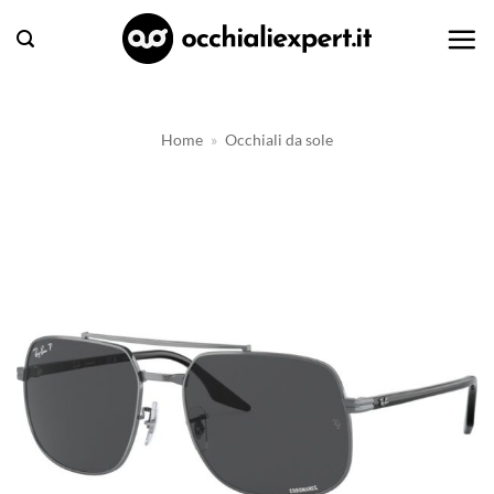
Salta
ai
contenuti
Home
»
Occhiali da sole