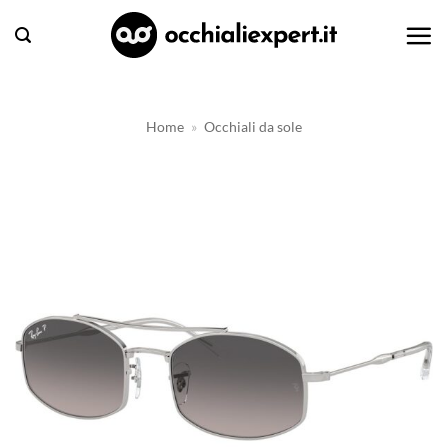
Salta
ai
contenuti
Home
»
Occhiali da sole