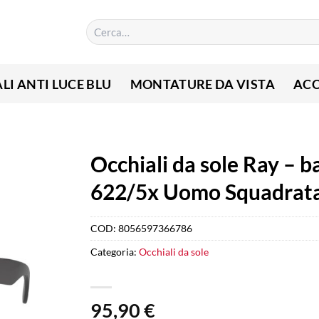
Cerca:
LI ANTI LUCE BLU
MONTATURE DA VISTA
ACC
Occhiali da sole Ray – b
622/5x Uomo Squadrat
COD:
8056597366786
Categoria:
Occhiali da sole
95,90
€