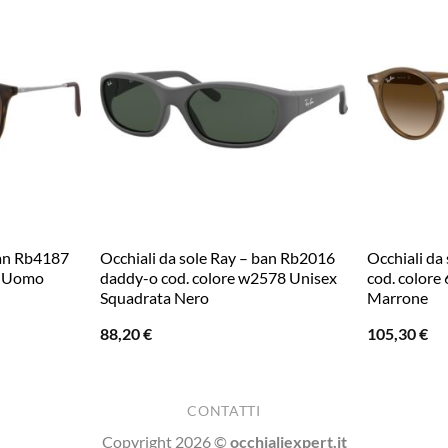
ban Rb4187
Occhiali da sole Ray – ban Rb2016
Occhiali da
13 Uomo
daddy-o cod. colore w2578 Unisex
cod. color
Squadrata Nero
Marrone
88,20
€
105,30
€
CONTATTI
Copyright 2026 ©
occhialiexpert.it