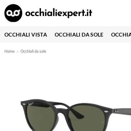
Salta
ai
contenuti
OCCHIALI VISTA
OCCHIALI DA SOLE
OCCHIA
Home
»
Occhiali da sole