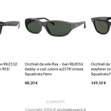
ban Rb2132
Occhiali da sole Ray – ban Rb2016
Occhiali da
e 901l
daddy-o cod. colore w2578 Unisex
wayfarer co
Squadrata Nero
Squadrata 
88,20
€
149,10
€
CONTATTI
Copyright 2026 ©
occhialiexpert.it