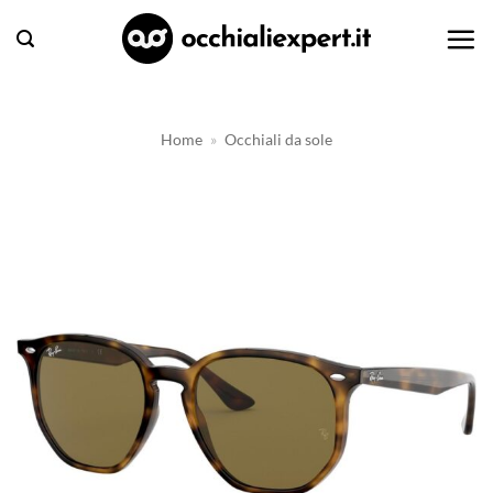
Salta
ai
contenuti
Home
»
Occhiali da sole