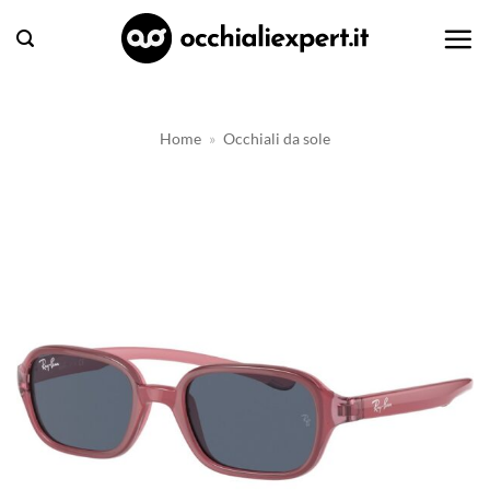
Salta
ai
contenuti
Home
»
Occhiali da sole