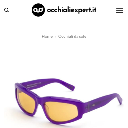
Salta
ai
contenuti
Home
»
Occhiali da sole