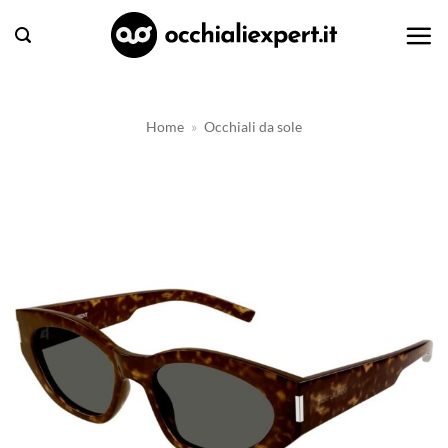
Salta
ai
contenuti
Home
»
Occhiali da sole