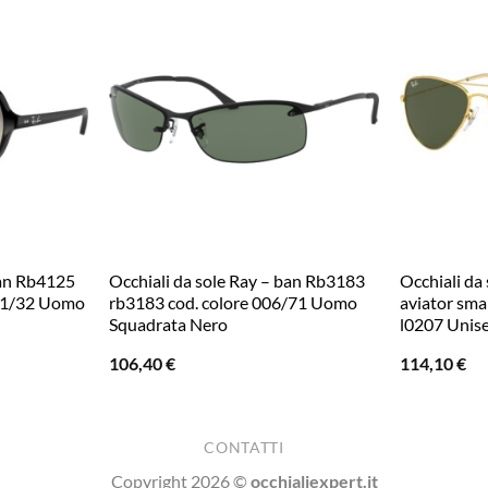
ban Rb4125
Occhiali da sole Ray – ban Rb3183
Occhiali da
601/32 Uomo
rb3183 cod. colore 006/71 Uomo
aviator smal
Squadrata Nero
l0207 Unise
106,40
€
114,10
€
CONTATTI
Copyright 2026 ©
occhialiexpert.it