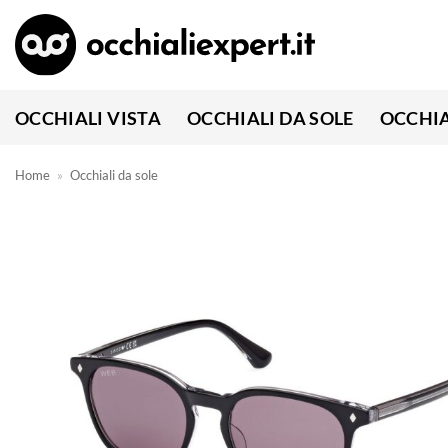
Salta
ai
contenuti
OCCHIALI VISTA
OCCHIALI DA SOLE
OCCHIA
Home
»
Occhiali da sole