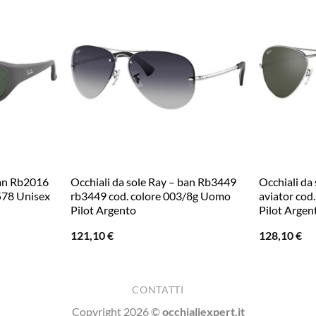
ban Rb2016
Occhiali da sole Ray – ban Rb3449
Occhiali da
578 Unisex
rb3449 cod. colore 003/8g Uomo
aviator cod
Pilot Argento
Pilot Argen
121,10
€
128,10
€
CONTATTI
Copyright 2026 ©
occhialiexpert.it