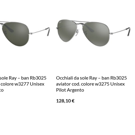
 sole Ray – ban Rb3025
Occhiali da sole Ray – ban Rb3025
. colore w3277 Unisex
aviator cod. colore w3275 Unisex
to
Pilot Argento
128,10
€