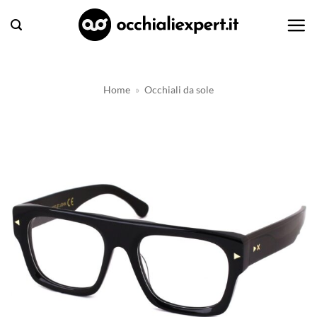
Salta
ai
contenuti
Home
»
Occhiali da sole