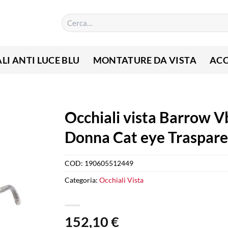
Cerca:
LI ANTI LUCE BLU
MONTATURE DA VISTA
ACC
Occhiali vista Barrow V
Donna Cat eye Traspar
COD:
190605512449
Categoria:
Occhiali Vista
152,10
€