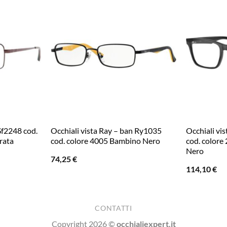
 Sf2248 cod.
Occhiali vista Ray – ban Ry1035
Occhiali vi
rata
cod. colore 4005 Bambino Nero
cod. colore
Nero
74,25
€
114,10
€
CONTATTI
Copyright 2026 ©
occhialiexpert.it