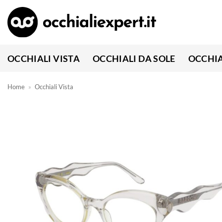
Salta
ai
contenuti
OCCHIALI VISTA
OCCHIALI DA SOLE
OCCHIA
Home
»
Occhiali Vista