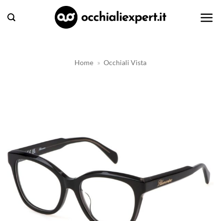
Salta
ai
contenuti
Home
»
Occhiali Vista