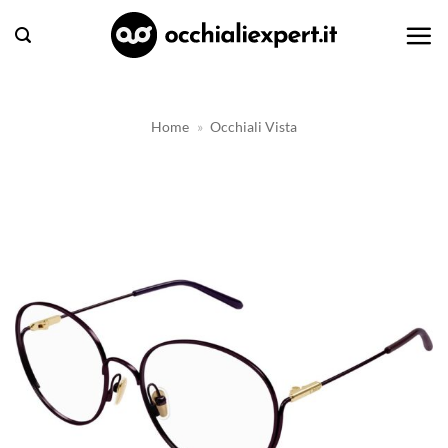
Salta
ai
contenuti
Home
»
Occhiali Vista