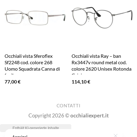
Occhiali vista Sferoflex
Occhiali vista Ray – ban
Sf2248 cod. colore 268
Rx3447v round metal cod.
Uomo Squadrata Canna di
colore 2620 Unisex Rotonda
fucile
Grigio
77,00
€
114,10
€
CONTATTI
Copyright 2026 ©
occhialiexpert.it