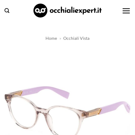
Salta
ai
contenuti
Home
»
Occhiali Vista