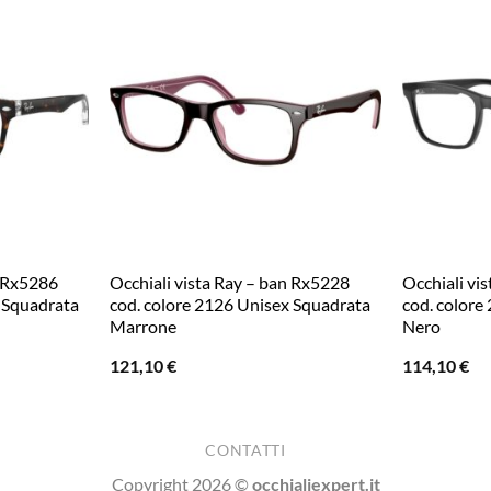
n Rx5286
Occhiali vista Ray – ban Rx5228
Occhiali vi
 Squadrata
cod. colore 2126 Unisex Squadrata
cod. colore
Marrone
Nero
121,10
€
114,10
€
CONTATTI
Copyright 2026 ©
occhialiexpert.it