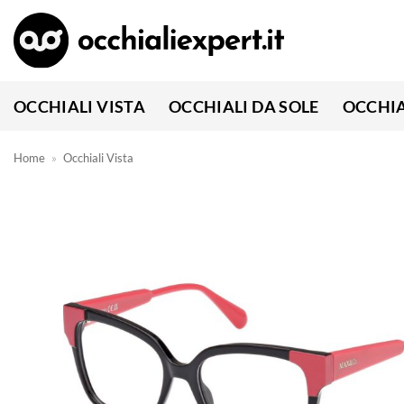
Salta
ai
contenuti
OCCHIALI VISTA
OCCHIALI DA SOLE
OCCHIA
Home
»
Occhiali Vista