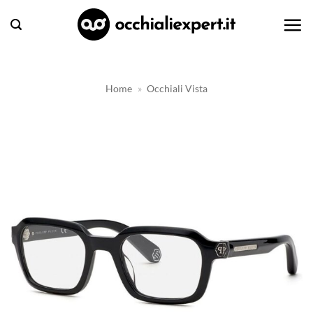
Salta
ai
contenuti
Home
»
Occhiali Vista