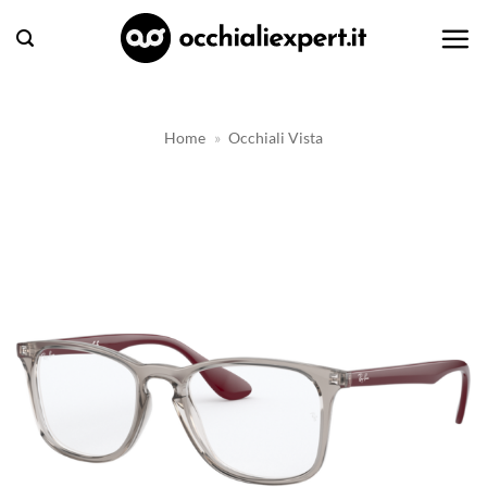
Salta
ai
contenuti
Home
»
Occhiali Vista