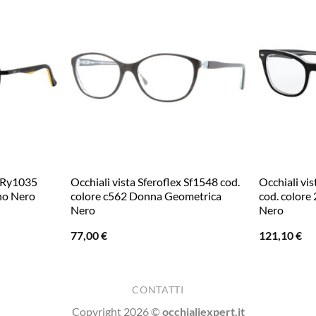
n Ry1035
Occhiali vista Sferoflex Sf1548 cod.
Occhiali vi
no Nero
colore c562 Donna Geometrica
cod. colore
Nero
Nero
77,00
€
121,10
€
CONTATTI
Copyright 2026 ©
occhialiexpert.it