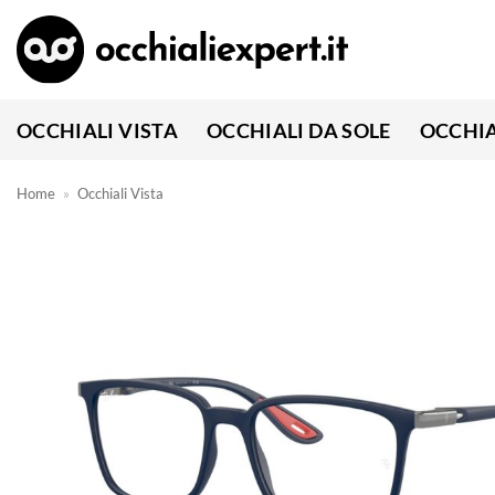
Salta
ai
contenuti
OCCHIALI VISTA
OCCHIALI DA SOLE
OCCHIA
Home
»
Occhiali Vista