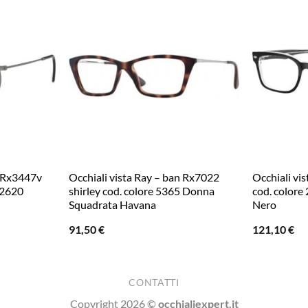
n Rx3447v
Occhiali vista Ray – ban Rx7022
Occhiali vi
 2620
shirley cod. colore 5365 Donna
cod. colore
Squadrata Havana
Nero
91,50
€
121,10
€
CONTATTI
Copyright 2026 ©
occhialiexpert.it