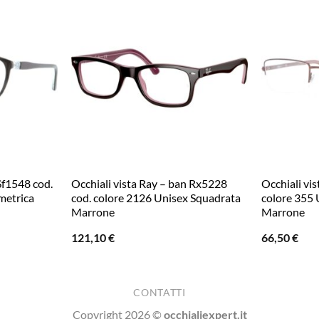
 Sf1548 cod.
Occhiali vista Ray – ban Rx5228
Occhiali vis
metrica
cod. colore 2126 Unisex Squadrata
colore 355
Marrone
Marrone
121,10
€
66,50
€
CONTATTI
Copyright 2026 ©
occhialiexpert.it