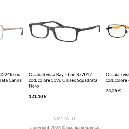
 Sf2248 cod.
Occhiali vista Ray – ban Rx7017
Occhiali vi
rata Canna
cod. colore 5196 Unisex Squadrata
cod. color
Nero
74,25
€
121,10
€
CONTATTI
Copyright 2026 ©
occhialiexpert.it