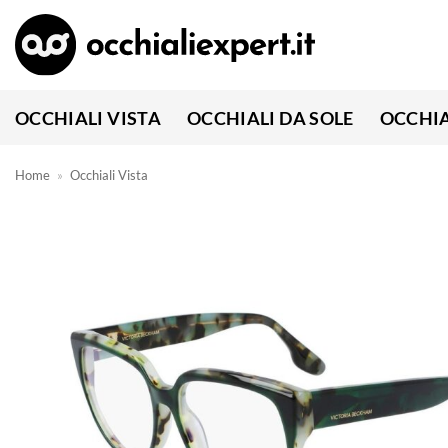
Salta
ai
contenuti
OCCHIALI VISTA
OCCHIALI DA SOLE
OCCHIA
Home
»
Occhiali Vista