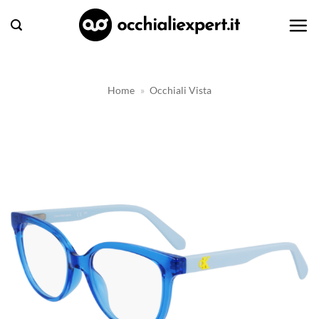
Salta
ai
contenuti
Home
»
Occhiali Vista